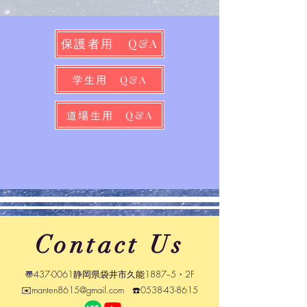
保護者用 Q&A
学生用 Q&A
道場生用 Q&A
Contact Us
〠437-0061静岡県袋井市久能1887−5・2F
✉️
manten8615@gmail.com
☎️
0538-43-8615