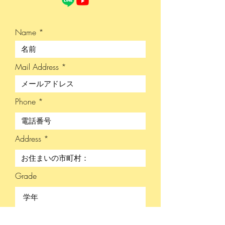
Name
Mail Address
Phone
Address
Grade
School Name