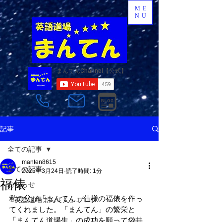
ME
NU
記事
全ての記事
manten8615
全ての記事
2025年3月24日
読了時間: 1分
福俵
お知らせ
私の父が「まんてん」仕様の福俵を作っ
『英語道場まんてん』ブログ
てくれました。「まんてん」の繁栄と
「まんてん道場生」の成功を願って袋井