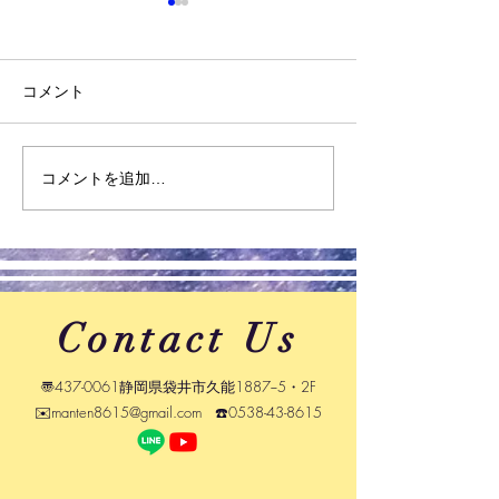
2026年 夏期講座のお知
2026年 夏期
らせ 2
らせ 1
夏休みの過ごし方 夏休みが近
「やる気が出たら
コメント
づいていますが、皆さんはど
う」と思っていま
のように過ごす予定ですか？
「夏休みに入った
多くの学生は、「遊び」や
出す」「やる気が
コメントを追加…
「スマホ」で大半の時間を使
気に勉強しよう」
ってしまいがちですが、この
が今、そんな風に
夏休みの期間は、残り半年の
る気を高めてから
過ごし方を大きく変えること
う」と考えている
ができる絶好の機会なので
まで経ってもやる
Contact Us
す。ではどのようにしていけ
ないでしょう。結
ば、充実した夏休みにするこ
と、待っていても
とができるのか、今回は２つ
は一生湧いてきま
〠437-0061静岡県袋井市久能1887−5・2F
例を挙げて説明していきたい
は脳科学の世界で
✉️
manten8615@gmail.com
☎️
0538-43-8615
と思います。 先ず、１つ目に
いる事実です。人
生活習慣を整えるこ
は、やる気やモチ
を司る「