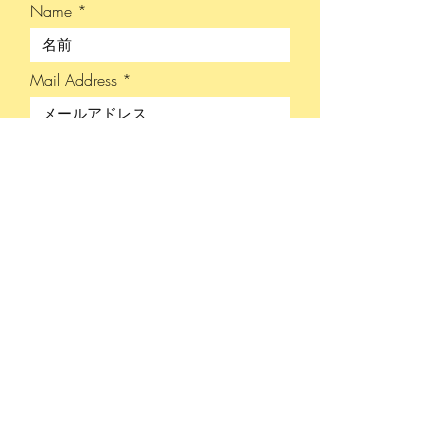
Name
Mail Address
Phone
Address
Grade
School Name